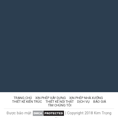
TRANG CHỦ
XIN PHÉP XÂY DỰNG
XIN PHÉP NHÀ XƯỞNG
THIẾT KẾ KIẾN TRÚC
THIẾT KẾ NỘI THẤT
DỊCH VỤ
BÁO GIÁ
TÌM CHÚNG TÔI
Được bảo mật
| Copyright 2018 Kim Trọng