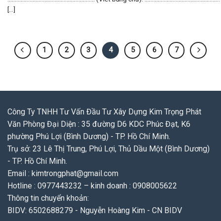
[...]
1
2
3
4
5
6
7
Công Ty TNHH Tư Vấn Đầu Tư Xây Dựng Kim Trọng Phát
Văn Phòng Đại Diện : 35 đường D6 KDC Phúc Đạt, K6
phường Phú Lợi (Bình Dương) - TP. Hồ Chí Minh.
Trụ sở: 23 Lê Thị Trung, Phú Lợi, Thủ Dầu Một (Bình Dương)
- TP. Hồ Chí Minh.
Email : kimtrongphat@gmail.com
Hotline : 0977443232 – kinh doanh : 0908005622
Thông tin chuyển khoản:
BIDV: 6502688279 - Nguyễn Hoàng Kim - CN BIDV