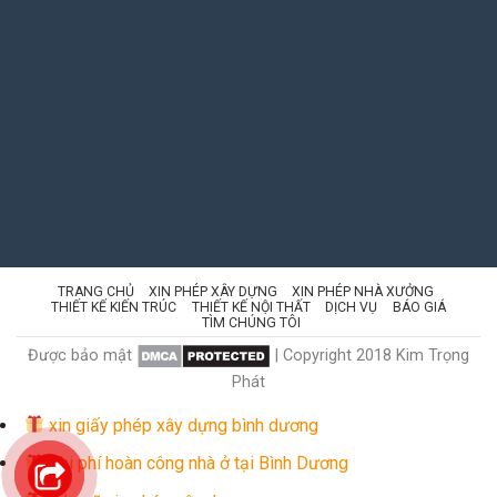
TRANG CHỦ
XIN PHÉP XÂY DỰNG
XIN PHÉP NHÀ XƯỞNG
THIẾT KẾ KIẾN TRÚC
THIẾT KẾ NỘI THẤT
DỊCH VỤ
BÁO GIÁ
TÌM CHÚNG TÔI
Được bảo mật
| Copyright 2018 Kim Trọng
Phát
xin giấy phép xây dựng bình dương
Chi phí hoàn công nhà ở tại Bình Dương