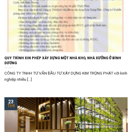
QUY TRÌNH XIN PHÉP XÂY DỰNG MỘT NHÀ KHO, NHÀ XƯỞNG Ở BÌNH
DƯƠNG
CÔNG TY TNHH TƯ VẤN ĐẦU TƯ XÂY DỰNG KIM TRỌNG PHÁT với kinh
nghiệp nhiều [...]
23
Th9