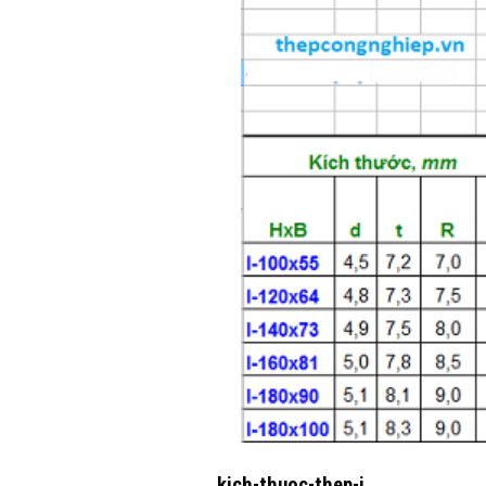
kich-thuoc-thep-i