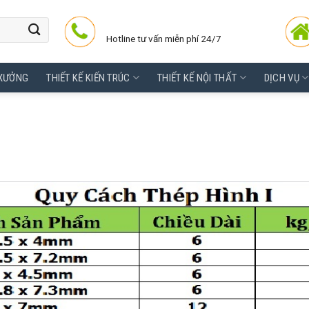
Hotline tư vấn miễn phí 24/7
 XƯỞNG
THIẾT KẾ KIẾN TRÚC
THIẾT KẾ NỘI THẤT
DỊCH VỤ