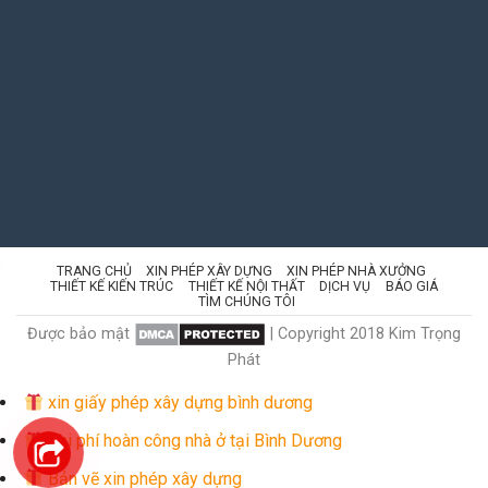
TRANG CHỦ
XIN PHÉP XÂY DỰNG
XIN PHÉP NHÀ XƯỞNG
THIẾT KẾ KIẾN TRÚC
THIẾT KẾ NỘI THẤT
DỊCH VỤ
BÁO GIÁ
TÌM CHÚNG TÔI
Được bảo mật
| Copyright 2018 Kim Trọng
Phát
xin giấy phép xây dựng bình dương
Chi phí hoàn công nhà ở tại Bình Dương
Bản vẽ xin phép xây dựng