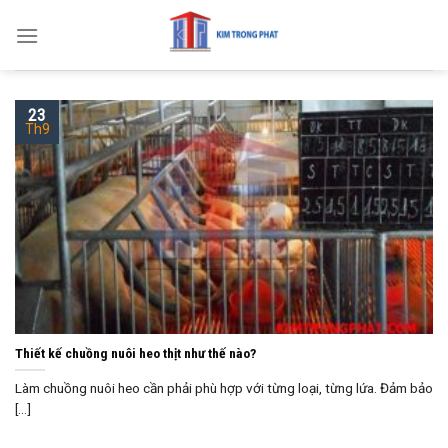
Skip
to
content
23
Th9
Thiết kế chuồng nuôi heo thịt như thế nào?
Làm chuồng nuôi heo cần phải phù hợp với từng loại, từng lứa. Đảm bảo
[...]