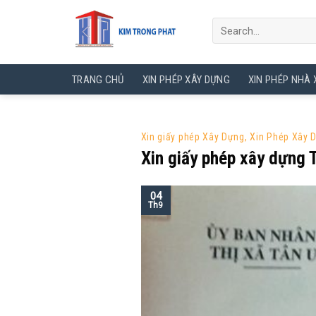
Skip
to
content
TRANG CHỦ
XIN PHÉP XÂY DỰNG
XIN PHÉP NHÀ
Xin giấy phép Xây Dựng
,
Xin Phép Xây 
Xin giấy phép xây dựng 
04
Th9