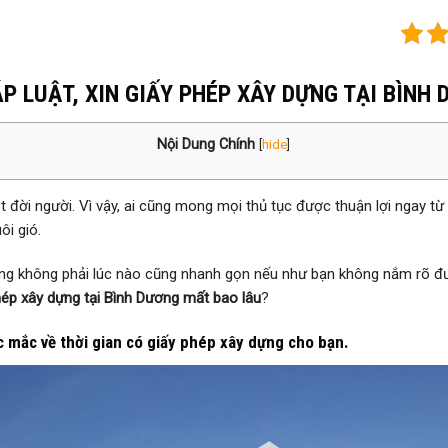
P LUẬT, XIN GIẤY PHÉP XÂY DỰNG TẠI BÌNH
Nội Dung Chính
[
hide
]
t đời người. Vì vậy, ai cũng mong mọi thủ tục được thuận lợi ngay từ 
i gió.
ựng không phải lúc nào cũng nhanh gọn nếu như bạn không nắm rõ đượ
hép xây dựng tại Bình Dương mất bao lâu
?
c mắc về thời gian có giấy phép xây dựng cho bạn.