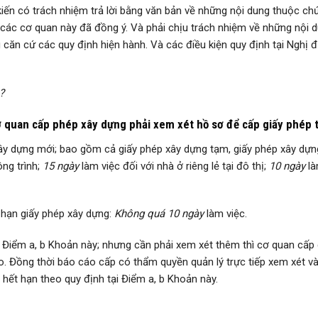
iến có trách nhiệm trả lời bằng văn bản về những nội dung thuộc chứ
ư các cơ quan này đã đồng ý. Và phải chịu trách nhiệm về những nội 
căn cứ các quy định hiện hành. Và các điều kiện quy định tại Nghị đ
?
ơ quan cấp phép xây dựng phải xem xét hồ sơ để cấp giấy phép t
ây dựng mới; bao gồm cả giấy phép xây dựng tạm, giấy phép xây dựng đ
ông trình;
15 ngày
làm việc đối với nhà ở riêng lẻ tại đô thị;
10 ngày
là
a hạn giấy phép xây dựng:
Không quá 10 ngày
làm việc.
 Điểm a, b Khoản này; nhưng cần phải xem xét thêm thì cơ quan cấp
do. Đồng thời báo cáo cấp có thẩm quyền quản lý trực tiếp xem xét v
hết hạn theo quy định tại Điểm a, b Khoản này.