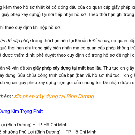
g kèm theo hồ sơ thiết kế có đóng dấu của cơ quan cấp giấy phép xây
giấy phép xây dựng) tại nơi tiếp nhận hồ sơ. Theo thời hạn ghi trong 
hí theo quy định khi nộp hồ sơ.
iện để cấp phép
trong thời hạn nêu tại K
hoản 6 Điều này, cơ quan cấ
 quá thời hạn ghi trong giấy biên nhận mà cơ quan cấp phép không tr
đã được thẩm định; phê duyệt theo quy định có trong hồ sơ đề nghị c
ăn về vấn đề
xin giấy phép xây dựng tại mất bao lâu.
Thủ tục xin giấ
ây dựng. Sửa chữa công trình của bạn (bản vẽ, hồ sơ, thủ tục… xin gi
ịch vụ xin giấy phép xây dựng trọn gói của chúng tôi. Để nhận được sự
 thêm:
Xin phép xây dựng tại Bình Dương
Dựng Kim Trọng Phát
ợi (Bình Dương) – TP. Hồ Chí Minh.
 phường Phú Lợi (Bình Dương) – TP. Hồ Chí Minh.