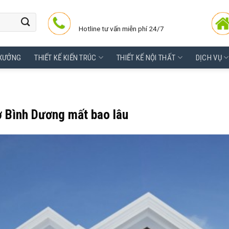
Hotline tư vấn miễn phí 24/7
 XƯỞNG
THIẾT KẾ KIẾN TRÚC
THIẾT KẾ NỘI THẤT
DỊCH VỤ
ở Bình Dương mất bao lâu