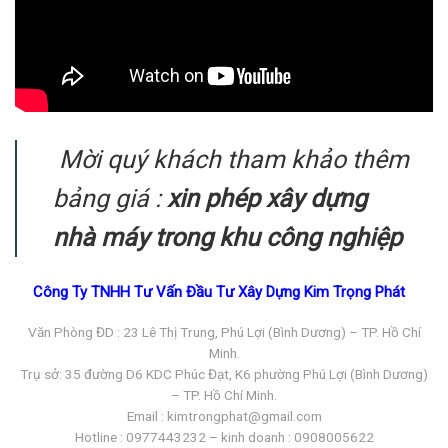
Mời quý khách tham khảo thêm
bảng giá :
xin phép xây dựng
nhà máy trong khu công nghiệp
Công Ty TNHH Tư Vấn Đầu Tư Xây Dựng Kim Trọng Phát
Văn Phòng ĐD : 23 Lê Thị Trung, Phú Lợi (Bình Dương) – TP. Hồ Chí
Minh.
Trụ sở: 35 đường D6 KDC Phúc Đạt, K6 phường Phú Lợi (Bình Dương)
– TP. Hồ Chí Minh.
Email : kimtrongphat@gmail.com
Hotline : 0977443232 – kinh doanh : 0908005622