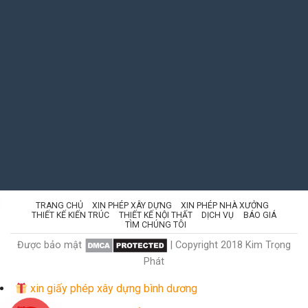
TRANG CHỦ
XIN PHÉP XÂY DỰNG
XIN PHÉP NHÀ XƯỞNG
THIẾT KẾ KIẾN TRÚC
THIẾT KẾ NỘI THẤT
DỊCH VỤ
BÁO GIÁ
TÌM CHÚNG TÔI
Được bảo mật
| Copyright 2018 Kim Trọng
Phát
xin giấy phép xây dựng bình dương