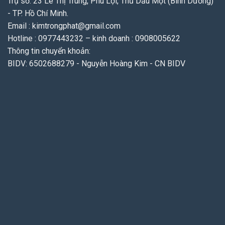
Trụ sở: 23 Lê Thị Trung, Phú Lợi, Thủ Dầu Một (Bình Dương)
- TP. Hồ Chí Minh.
Email : kimtrongphat@gmail.com
Hotline : 0977443232 – kinh doanh : 0908005622
Thông tin chuyển khoản:
BIDV: 6502688279 - Nguyễn Hoàng Kim - CN BIDV