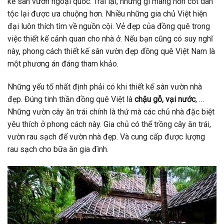
kế sân vườn ngoại quốc. Trái lại, những gì mang hồn cốt dân
tộc lại được ưa chuộng hơn. Nhiều những gia chủ Việt hiện
đại luôn thích tìm về nguồn cội. Vẻ đẹp của đồng quê trong
việc thiết kế cảnh quan cho nhà ở. Nếu bạn cũng có suy nghĩ
này, phong cách thiết kế sân vườn đẹp đồng quê Việt Nam là
một phương án đáng tham khảo.
Những yếu tố nhất định phải có khi thiết kế sân vườn nhà
đẹp. Đúng tinh thần đồng quê Việt là
chậu gỗ, vại nước
, …
Những vườn cây ăn trái chính là thứ mà các chủ nhà đặc biệt
yêu thích ở phong cách này. Gia chủ có thể trồng cây ăn trái,
vườn rau sạch để vườn nhà đẹp. Và cung cấp được lượng
rau sạch cho bữa ăn gia đình.