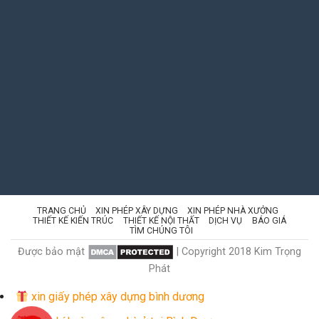
TRANG CHỦ
XIN PHÉP XÂY DỰNG
XIN PHÉP NHÀ XƯỞNG
THIẾT KẾ KIẾN TRÚC
THIẾT KẾ NỘI THẤT
DỊCH VỤ
BÁO GIÁ
TÌM CHÚNG TÔI
Được bảo mật
| Copyright 2018 Kim Trọng
Phát
xin giấy phép xây dựng bình dương