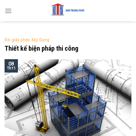
Skip
to
content
Xin giấy phép Xây Dựng
Thiết kế biện pháp thi công
08
Th11