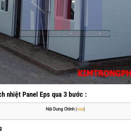
ch nhiệt Panel Eps qua 3 bước :
Nội Dung Chính
[
hide
]
g