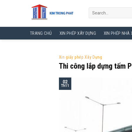
Skip
to
content
TRANG CHỦ
XIN PHÉP XÂY DỰNG
XIN PHÉP NHÀ
Xin giấy phép Xây Dựng
Thi công lắp dựng tấm P
02
Th11