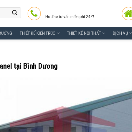
Hotline tư vấn miễn phí 24/7
 XƯỞNG
THIẾT KẾ KIẾN TRÚC
THIẾT KẾ NỘI THẤT
DỊCH VỤ
anel tại Bình Dương