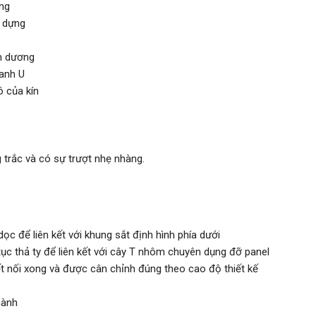
ng
 dựng
m dương
hanh U
ô của kín
 trắc và có sự trượt nhẹ nhàng.
ọc để liên kết với khung sắt định hình phía dưới
tục thả ty để liên kết với cây T nhôm chuyên dụng đỡ panel
 nối xong và được cân chỉnh đúng theo cao độ thiết kế
hành