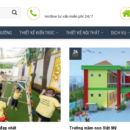
Hotline tư vấn miễn phí 24/7
 XƯỞNG
THIẾT KẾ KIẾN TRÚC
THIẾT KẾ NỘI THẤT
DỊCH VỤ
26
Th1
đẹp nhất
Trường mầm non Việt Mỹ