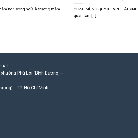
mầm non song ngữ là trường mầm
CHÀO MỪNG QUÝ KHÁCH TẠI BÌNH 
quan tâm [...]
Phát
 phường Phú Lợi (Bình Dương) -
Dương) - TP. Hồ Chí Minh.