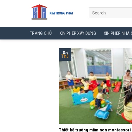
Skip
to
content
TRANG CHỦ
XIN PHÉP XÂY DỰNG
XIN PHÉP NHÀ
05
Th3
Thiết kế trường mầm non montessori 