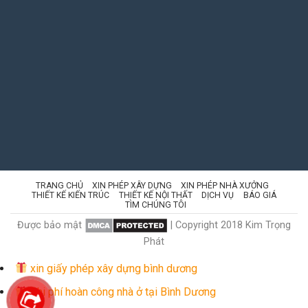
TRANG CHỦ
XIN PHÉP XÂY DỰNG
XIN PHÉP NHÀ XƯỞNG
THIẾT KẾ KIẾN TRÚC
THIẾT KẾ NỘI THẤT
DỊCH VỤ
BÁO GIÁ
TÌM CHÚNG TÔI
Được bảo mật
| Copyright 2018 Kim Trọng
Phát
xin giấy phép xây dựng bình dương
Chi phí hoàn công nhà ở tại Bình Dương