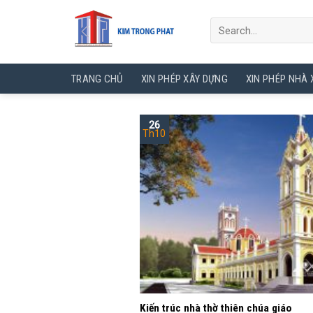
Skip
to
content
TRANG CHỦ
XIN PHÉP XÂY DỰNG
XIN PHÉP NHÀ
26
Th10
Kiến trúc nhà thờ thiên chúa giáo