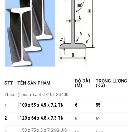
ĐỘ DÀI
TRỌNG LƯỢNG
STT
TÊN SẢN PHẨM
(M)
(KG)
Thép I (I beam) JIS G3101 SS400
I 100 x 55 x 4.5 x 7.2 TN
6
55
1
2
I 120 x 64 x 4.8 x 7.3 TN
6
62
I 150 x 75 x 5 x 7 SNG-JIS