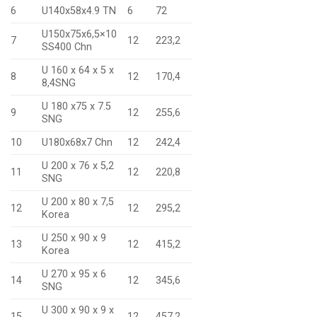
6
U140x58x4.9 TN
6
72
U150x75x6,5×10
7
12
223,2
SS400 Chn
U 160 x 64 x 5 x
8
12
170,4
8,4SNG
U 180 x75 x 7.5
9
12
255,6
SNG
10
U180x68x7 Chn
12
242,4
U 200 x 76 x 5,2
11
12
220,8
SNG
U 200 x 80 x 7,5
12
12
295,2
Korea
U 250 x 90 x 9
13
12
415,2
Korea
U 270 x 95 x 6
14
12
345,6
SNG
U 300 x 90 x 9 x
15
12
457,2