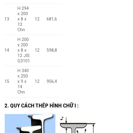
H 294
x 200
13
x 8 x
12
681,6
12
Chn
H 200
x 200
14
x 8 x
12
598,8
12 JIS
G3101
H 340
x 250
15
x 9 x
12
956,4
14
Chn
2. QUY CÁCH THÉP HÌNH CHỮ I :