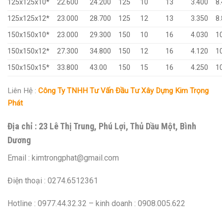
125x125x10*
22.600
24.200
125
10
13
3.400
8
125x125x12*
23.000
28.700
125
12
13
3.350
8
150x150x10*
23.000
29.300
150
10
16
4.030
1
150x150x12*
27.300
34.800
150
12
16
4.120
1
150x150x15*
33.800
43.00
150
15
16
4.250
1
Liên Hệ :
Công Ty TNHH Tư Vấn Đầu Tư Xây Dựng Kim Trọng
Phát
Địa chỉ : 23 Lê Thị Trung, Phú Lợi, Thủ Dầu Một, Bình
Dương
Email : kimtrongphat@gmail.com
Điện thoại : 0274.6512361
Hotline : 0977.44.32.32 – kinh doanh : 0908.005.622