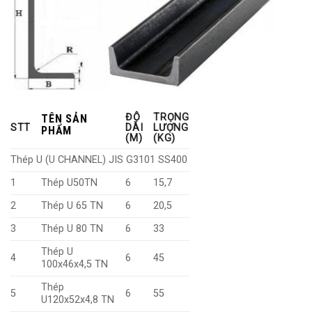
ĐỘ
TRỌNG
TÊN SẢN
STT
DÀI
LƯỢNG
PHẨM
(M)
(KG)
Thép U (U CHANNEL) JIS G3101 SS400
1
Thép U50TN
6
15,7
2
Thép U 65 TN
6
20,5
3
Thép U 80 TN
6
33
Thép U
4
6
45
100x46x4,5 TN
Thép
5
6
55
U120x52x4,8 TN