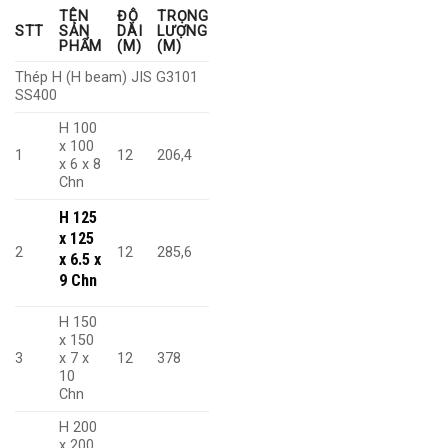
TÊN
ĐỘ
TRỌNG
STT
SẢN
DÀI
LƯỢNG
PHẨM
(M)
(M)
Thép H (H beam) JIS G3101
SS400
H 100
x 100
1
12
206,4
x 6 x 8
Chn
H 125
x 125
2
12
285,6
x 6.5 x
9 Chn
H 150
x 150
3
x 7 x
12
378
10
Chn
H 200
x 200