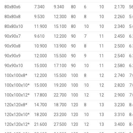
80x80x6
7.340
9.340
80
6
10
2.170
5
80x80x8
9.530
12.300
80
8
10
2.260
5
80x80x10
11.900
15.100
80
10
10
2.340
5
90x90x7
9.610
12.200
90
7
11
2.450
6
90x90x8
10.900
13.900
90
8
11
2.500
6
90x90x9
12.000
15.500
90
9
11
2.540
6
90x90x10
15.000
17.100
90
10
11
2.580
6
100x100x8*
12.200
15.500
100
8
12
2.740
7
100x100x10*
15.000
19.200
100
10
12
2.820
7
100x100x12*
17.800
22.700
100
12
12
2.900
7
120x120x8*
14.700
18.700
120
8
13
3.230
8
120x120x10*
18.200
23.200
120
10
13
3.310
8
120x120x12*
21.600
27.500
120
12
13
3.400
8