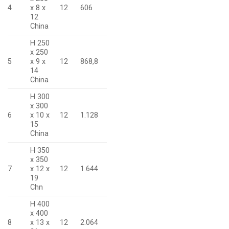
4
x 8 x
12
606
12
China
H 250
x 250
5
x 9 x
12
868,8
14
China
H 300
x 300
6
x 10 x
12
1.128
15
China
H 350
x 350
7
x 12 x
12
1.644
19
Chn
H 400
x 400
8
x 13 x
12
2.064