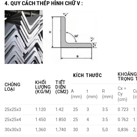
4. QUY CÁCH THÉP HÌNH CHỮ V :
KHOẢNG
KÍCH THƯỚC
TRỌNG 
KHỐI
TIẾT
CHỦNG
LƯỢNG
DIỆN
Cx =
LOẠI
A
t
R
C
(KG/M)
(CM2)
Cy
(mm)
(mm)
(mm)
(
(cm)
25x25x3
1.120
1.42
25
3
3.5
0.723
1
25x25x4
1.450
1.850
25
4
3.5
0.762
1
30x30x3
1,360
1,740
30
3
5,0
0,836
2