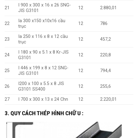
I 900 x 300 x 16 x 26 SNG-
21
12
2.880,01
JIS G3101
Ia 300 x150 x10x16 cầu
22
12
786
trục
Ia 250 x 116 x 8 x 12 cầu
23
12
457,2
trục
I 180 x 90 x 5.1 x 8 Kr-JIS
24
12
220,8
G3101
I 446 x 199 x 8 x 12 SNG-
25
12
794,4
JIS G3101
I200 x 100 x 5.5 x 8 JIS
26
12
255,6
G3101 SS400
27
I 700 x 300 x 13 x 24 Chn
12
2.220,01
3. QUY CÁCH THÉP HÌNH CHỮ U :