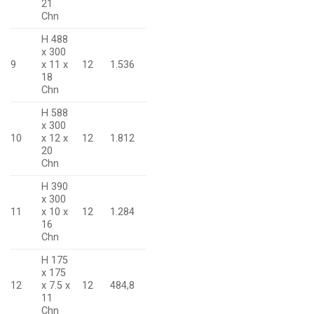
21
Chn
H 488
x 300
9
x 11 x
12
1.536
18
Chn
H 588
x 300
10
x 12 x
12
1.812
20
Chn
H 390
x 300
11
x 10 x
12
1.284
16
Chn
H 175
x 175
12
x 7.5 x
12
484,8
11
Chn