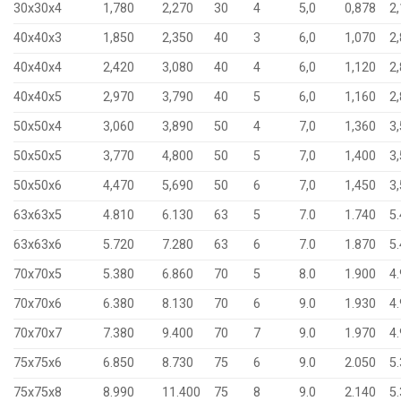
30x30x4
1,780
2,270
30
4
5,0
0,878
2
40x40x3
1,850
2,350
40
3
6,0
1,070
2
40x40x4
2,420
3,080
40
4
6,0
1,120
2
40x40x5
2,970
3,790
40
5
6,0
1,160
2
50x50x4
3,060
3,890
50
4
7,0
1,360
3
50x50x5
3,770
4,800
50
5
7,0
1,400
3
50x50x6
4,470
5,690
50
6
7,0
1,450
3
63x63x5
4.810
6.130
63
5
7.0
1.740
5
63x63x6
5.720
7.280
63
6
7.0
1.870
5
70x70x5
5.380
6.860
70
5
8.0
1.900
4
70x70x6
6.380
8.130
70
6
9.0
1.930
4
70x70x7
7.380
9.400
70
7
9.0
1.970
4
75x75x6
6.850
8.730
75
6
9.0
2.050
5
75x75x8
8.990
11.400
75
8
9.0
2.140
5