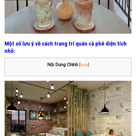
Một số lưu ý về cách trang trí quán cà phê diện tích
nhỏ:
Nội Dung Chính
[
hide
]