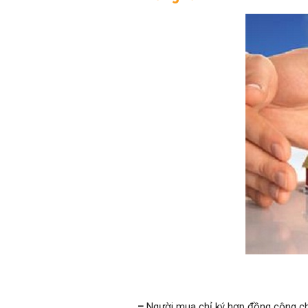
–
Người mua chỉ ký hợp đồng công ch