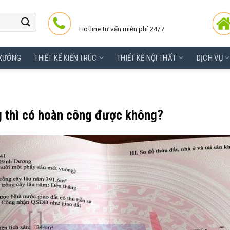
Hotline tư vấn miễn phí 24/7
 XƯỞNG
THIẾT KẾ KIẾN TRÚC
THIẾT KẾ NỘI THẤT
DỊCH VỤ
 thì có hoàn công được không?