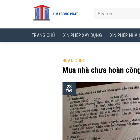
Skip
to
content
TRANG CHỦ
XIN PHÉP XÂY DỰNG
XIN PHÉP NHÀ
HOÀN CÔNG
Mua nhà chưa hoàn công
23
Th9