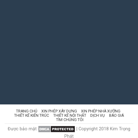
TRANG CHỦ
XIN PHÉP XÂY DỰNG
XIN PHÉP NHÀ XƯỞNG
THIẾT KẾ KIẾN TRÚC
THIẾT KẾ NỘI THẤT
DỊCH VỤ
BÁO GIÁ
TÌM CHÚNG TÔI
Được bảo mật
| Copyright 2018 Kim Trọng
Phát