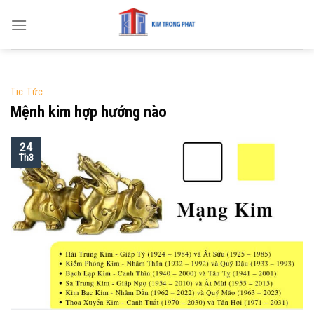
Skip
to
content
Tic Tức
Mệnh kim hợp hướng nào
24
Th3