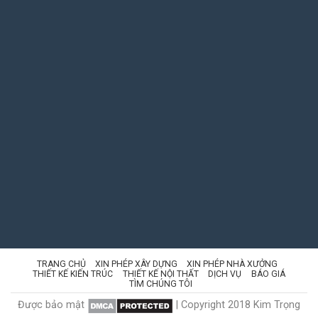
TRANG CHỦ
XIN PHÉP XÂY DỰNG
XIN PHÉP NHÀ XƯỞNG
THIẾT KẾ KIẾN TRÚC
THIẾT KẾ NỘI THẤT
DỊCH VỤ
BÁO GIÁ
TÌM CHÚNG TÔI
Được bảo mật
| Copyright 2018 Kim Trọng