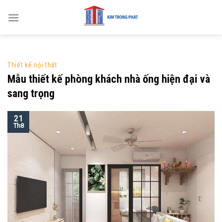
Skip
to
content
Thiết kế nội thất
Mẫu thiết kế phòng khách nhà ống hiện đại và
sang trọng
21
Th8