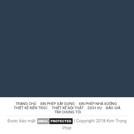
TRANG CHỦ
XIN PHÉP XÂY DỰNG
XIN PHÉP NHÀ XƯỞNG
THIẾT KẾ KIẾN TRÚC
THIẾT KẾ NỘI THẤT
DỊCH VỤ
BÁO GIÁ
TÌM CHÚNG TÔI
Được bảo mật
| Copyright 2018 Kim Trọng
Phát