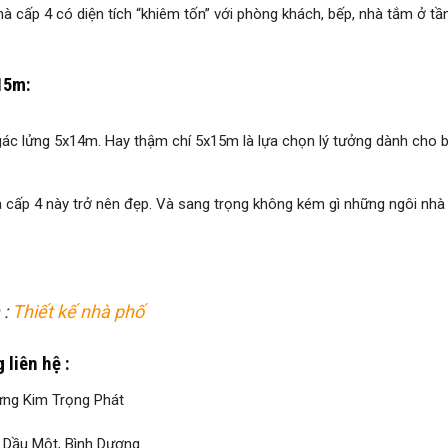
à cấp 4 có diện tích “khiêm tốn” với phòng khách, bếp, nhà tắm ở tần
15m:
gác lửng 5x14m. Hay thậm chí 5x15m là lựa chọn lý tưởng dành cho 
à cấp 4 này trở nên đẹp. Và sang trọng không kém gì những ngôi nhà 
 :
Thiết kế nhà phố
 liên hệ :
ng Kim Trọng Phát
ủ Dầu Một, Bình Dương.