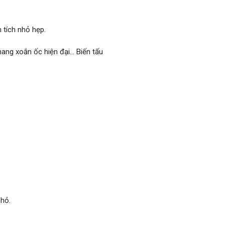
 tích nhỏ hẹp.
thang xoắn ốc hiện đại… Biến tấu
hỏ.