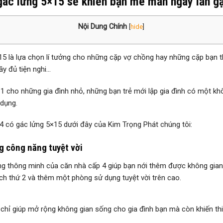
ác lửng 5×15 sẽ khiến bạn mê mẩn ngay lần gặ
Nội Dung Chính
[
hide
]
5 là lựa chọn lí tưởng cho những cặp vợ chồng hay những cặp bạn
y đủ tiện nghi…
 1 cho những gia đình nhỏ, những bạn trẻ mới lập gia đình có một kh
dụng.
 có gác lửng 5×15 dưới đây của Kim Trọng Phát chúng tôi:
g công năng tuyệt vời
ửng thông minh của căn nhà cấp 4 giúp bạn nới thêm được không gia
ch thứ 2 và thêm một phòng sử dụng tuyệt vời trên cao.
 chỉ giúp mở rộng không gian sống cho gia đình bạn mà còn khiến thi