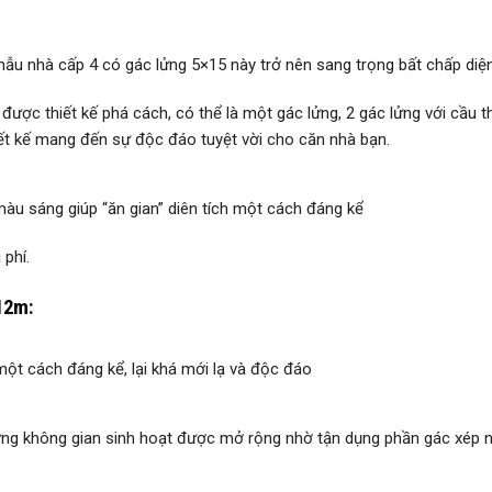
u nhà cấp 4 có gác lửng 5×15 này trở nên sang trọng bất chấp diện
 được thiết kế phá cách, có thể là một gác lửng, 2 gác lửng với cầu 
ết kế mang đến sự độc đáo tuyệt vời cho căn nhà bạn.
 màu sáng giúp “ăn gian” diên tích một cách đáng kể
 phí.
12m:
 một cách đáng kể, lại khá mới lạ và độc đáo
ưng không gian sinh hoạt được mở rộng nhờ tận dụng phần gác xép n