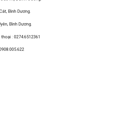
 Cát, Bình Dương.
Uyên, Bình Dương.
 thoại : 0274.6512361
 0908.005.622