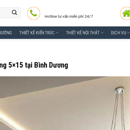
Hotline tư vấn miễn phí 24/7
 XƯỞNG
THIẾT KẾ KIẾN TRÚC
THIẾT KẾ NỘI THẤT
DỊCH VỤ
ng 5×15 tại Bình Dương