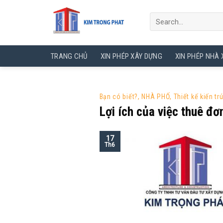
Skip
to
content
TRANG CHỦ
XIN PHÉP XÂY DỰNG
XIN PHÉP NHÀ
Bạn có biết?
,
NHÀ PHỐ
,
Thiết kế kiến tr
Lợi ích của việc thuê đơn
17
Th6