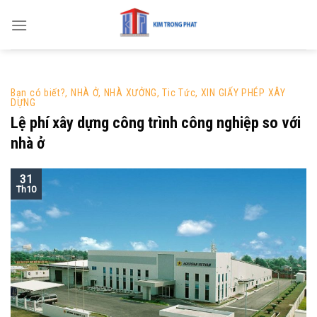
Skip
to
content
Bạn có biết?
,
NHÀ Ở
,
NHÀ XƯỞNG
,
Tic Tức
,
XIN GIẤY PHÉP XÂY
DỰNG
Lệ phí xây dựng công trình công nghiệp so với
nhà ở
31
Th10