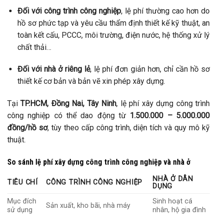
Đối với công trình công nghiệp
, lệ phí thường cao hơn do
hồ sơ phức tạp và yêu cầu thẩm định thiết kế kỹ thuật, an
toàn kết cấu, PCCC, môi trường, điện nước, hệ thống xử lý
chất thải…
Đối với nhà ở riêng lẻ
, lệ phí đơn giản hơn, chỉ cần hồ sơ
thiết kế cơ bản và bản vẽ xin phép xây dựng.
Tại
TP.HCM, Đồng Nai, Tây Ninh
, lệ phí xây dựng công trình
công nghiệp có thể dao động từ
1.500.000 – 5.000.000
đồng/hồ sơ
, tùy theo cấp công trình, diện tích và quy mô kỹ
thuật.
So sánh lệ phí xây dựng công trình công nghiệp và nhà ở
NHÀ Ở DÂN
TIÊU CHÍ
CÔNG TRÌNH CÔNG NGHIỆP
DỤNG
Mục đích
Sinh hoạt cá
Sản xuất, kho bãi, nhà máy
sử dụng
nhân, hộ gia đình