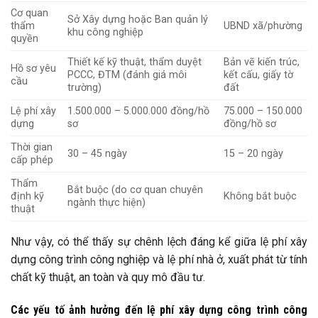
Cơ quan
Sở Xây dựng hoặc Ban quản lý
thẩm
UBND xã/phường
khu công nghiệp
quyền
Thiết kế kỹ thuật, thẩm duyệt
Bản vẽ kiến trúc,
Hồ sơ yêu
PCCC, ĐTM (đánh giá môi
kết cấu, giấy tờ
cầu
trường)
đất
Lệ phí xây
1.500.000 – 5.000.000 đồng/hồ
75.000 – 150.000
dựng
sơ
đồng/hồ sơ
Thời gian
30 – 45 ngày
15 – 20 ngày
cấp phép
Thẩm
Bắt buộc (do cơ quan chuyên
định kỹ
Không bắt buộc
ngành thực hiện)
thuật
Như vậy, có thể thấy sự chênh lệch đáng kể giữa lệ phí xây
dựng công trình công nghiệp và lệ phí nhà ở, xuất phát từ tính
chất kỹ thuật, an toàn và quy mô đầu tư.
Các yếu tố ảnh hưởng đến lệ phí xây dựng công trình công