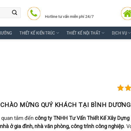
Hotline tư vấn miễn phí 24/7
 XƯỞNG
THIẾT KẾ KIẾN TRÚC
THIẾT KẾ NỘI THẤT
DỊCH VỤ
CHÀO MỪNG QUÝ KHÁCH TẠI BÌNH DƯƠNG
 quan tâm đến
công ty TNHH Tư Vấn Thiết Kế Xây Dựng 
nhà ở gia đình, nhà văn phòng, công trình công nghiệp
. 