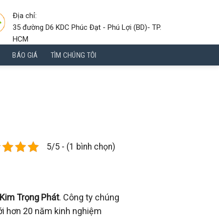
Địa chỉ:
35 đường D6 KDC Phúc Đạt - Phú Lợi (BD)- TP.
HCM
BÁO GIÁ
TÌM CHÚNG TÔI
5/5 - (1 bình chọn)
Kim Trọng Phát
. Công ty chúng
Với hơn 20 năm kinh nghiệm