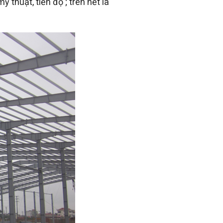
huật, tiến độ ; trên hết là