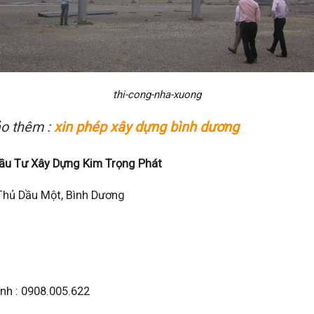
thi-cong-nha-xuong
o thêm :
xin phép xây dựng bình dương
u Tư Xây Dựng Kim Trọng Phát
, Thủ Dầu Một, Bình Dương
anh : 0908.005.622