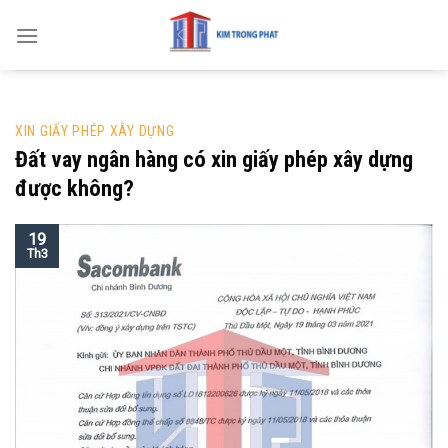
Skip
to
content
XIN GIẤY PHÉP XÂY DỰNG
Đất vay ngân hàng có xin giấy phép xây dựng
được không?
19
Th3