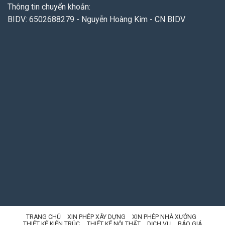
Thông tin chuyển khoản:
BIDV: 6502688279 - Nguyễn Hoàng Kim - CN BIDV
TRANG CHỦ
XIN PHÉP XÂY DỰNG
XIN PHÉP NHÀ XƯỞNG
THIẾT KẾ KIẾN TRÚC
THIẾT KẾ NỘI THẤT
DỊCH VỤ
BÁO GIÁ