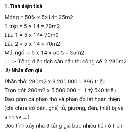
1. Tính diện tích
Móng = 50% x 5×14= 35m2
1 trệt = 5 × 14 = 70m2
Lầu 1 = 5 x 14= 70m2
Lầu 2 = 5 x 14 = 70m2
Mái ngói = 5 x 14 x 50% = 35m2
===> Tổng diện tích sàn cần thi công sẽ là 280m2
2/ Nhân đơn giá
Phần thô: 280m2 x 3.200.000 = 896 triệu
Trọn gói: 280m2 x 5.500.000 = 1 tỷ 540 triệu.
Bao gồm cả phần thô và phần ốp lát hoàn thiện
(chỉ chưa có bàn, ghế, tủ, giường, đèn, thiết bị vệ
sinh vv ….)
Uớc tính xây nhà 3 tầng giá bao nhiêu tiền ở trên