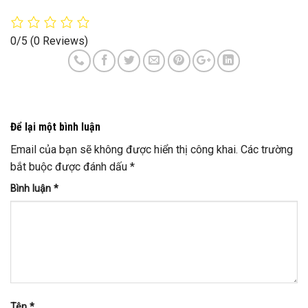
0/5
(0 Reviews)
Để lại một bình luận
Email của bạn sẽ không được hiển thị công khai.
Các trường
bắt buộc được đánh dấu
*
Bình luận
*
Tên
*