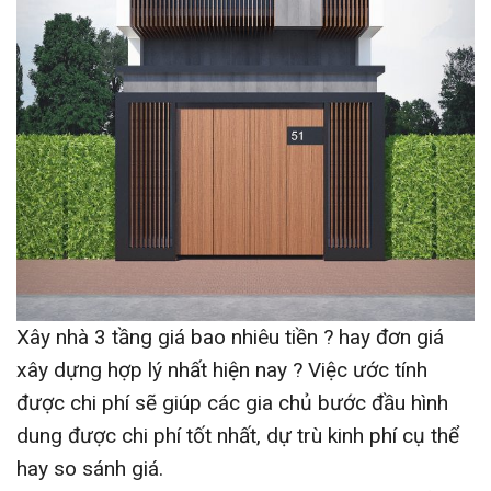
Xây nhà 3 tầng giá bao nhiêu tiền ? hay đơn giá
xây dựng hợp lý nhất hiện nay ? Việc ước tính
được chi phí sẽ giúp các gia chủ bước đầu hình
dung được chi phí tốt nhất, dự trù kinh phí cụ thể
hay so sánh giá.