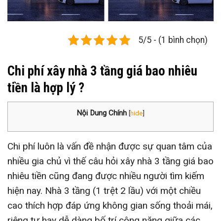
5/5 - (1 bình chọn)
Chi phí xây nhà 3 tầng giá bao nhiêu
tiền là hợp lý ?
Nội Dung Chính
[
hide
]
Chi phí luôn là vấn đề nhận được sự quan tâm của
nhiều gia chủ vì thế câu hỏi xây nhà 3 tầng giá bao
nhiêu tiền cũng đang được nhiều người tìm kiếm
hiện nay. Nhà 3 tầng (1 trệt 2 lầu) với một chiều
cao thích hợp đáp ứng không gian sống thoải mái,
riêng tư hay dễ dàng bố trí công năng giữa các