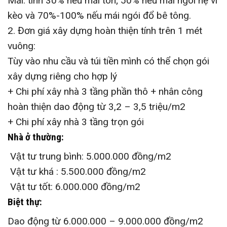
Mái: tính 30% nếu mái tôn; 50% nếu mái ngói hệ vì
kèo và 70%-100% nếu mái ngói đổ bê tông.
2. Đơn giá xây dựng hoàn thiện tính trên 1 mét
vuông:
Tùy vào nhu cầu và túi tiền mình có thể chọn gói
xây dựng riêng cho hợp lý
+ Chi phí xây nhà 3 tầng phần thô + nhân công
hoàn thiện dao động từ 3,2 – 3,5 triệu/m2
+ Chi phí xây nhà 3 tầng trọn gói
Nhà ở thường:
Vật tư trung bình: 5.000.000 đồng/m2
Vật tư khá : 5.500.000 đồng/m2
Vật tư tốt: 6.000.000 đồng/m2
Biệt thự:
Dao động từ 6.000.000 – 9.000.000 đồng/m2