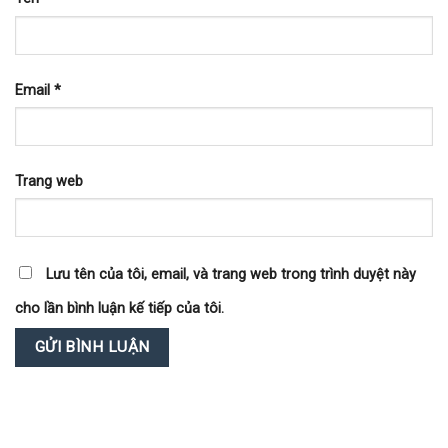
Email
*
Trang web
Lưu tên của tôi, email, và trang web trong trình duyệt này
cho lần bình luận kế tiếp của tôi.