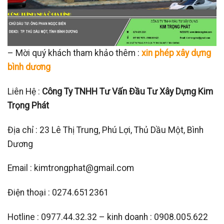
– Mời quý khách tham khảo thêm :
xin phép xây dựng
bình dương
Liên Hệ :
Công Ty TNHH Tư Vấn Đầu Tư Xây Dựng Kim
Trọng Phát
Địa chỉ : 23 Lê Thị Trung, Phú Lợi, Thủ Dầu Một, Bình
Dương
Email : kimtrongphat@gmail.com
Điện thoại : 0274.6512361
Hotline : 0977.44.32.32 – kinh doanh : 0908.005.622