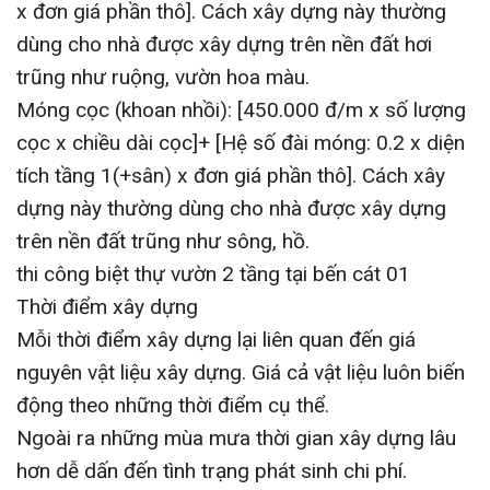
x đơn giá phần thô]. Cách xây dựng này thường
dùng cho nhà được xây dựng trên nền đất hơi
trũng như ruộng, vườn hoa màu.
Móng cọc (khoan nhồi): [450.000 đ/m x số lượng
cọc x chiều dài cọc]+ [Hệ số đài móng: 0.2 x diện
tích tầng 1(+sân) x đơn giá phần thô]. Cách xây
dựng này thường dùng cho nhà được xây dựng
trên nền đất trũng như sông, hồ.
thi công biệt thự vườn 2 tầng tại bến cát 01
Thời điểm xây dựng
Mỗi thời điểm xây dựng lại liên quan đến giá
nguyên vật liệu xây dựng. Giá cả vật liệu luôn biến
động theo những thời điểm cụ thể.
Ngoài ra những mùa mưa thời gian xây dựng lâu
hơn dễ dấn đến tình trạng phát sinh chi phí.