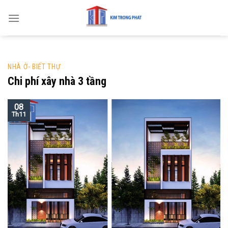
Skip
to
content
NHÀ Ở- BIẾT THỰ
Chi phí xây nhà 3 tầng
08
Th11