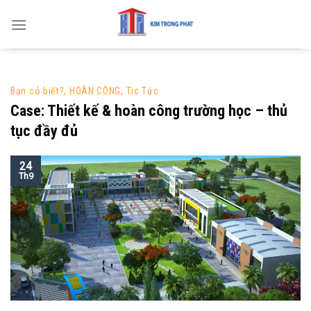
Skip
to
content
Bạn có biết?
,
HOÀN CÔNG
,
Tic Tức
Case: Thiết kế & hoàn công trường học – thủ
tục đầy đủ
24
Th9