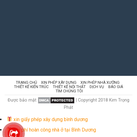
TRANG CHỦ
XIN PHÉP XÂY DỰNG
XIN PHÉP NHÀ XƯỞNG
THIẾT KẾ KIẾN TRÚC
THIẾT KẾ NỘI THẤT
DỊCH VỤ
BÁO GIÁ
TÌM CHÚNG TÔI
Được bảo mật
| Copyright 2018 Kim Trọng
Phát
xin giấy phép xây dựng bình dương
Chi phí hoàn công nhà ở tại Bình Dương