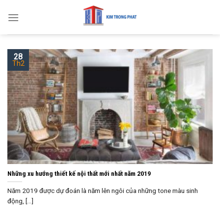
Skip
to
content
28
Th2
Những xu hướng thiết kế nội thất mới nhất năm 2019
Năm 2019 được dự đoán là năm lên ngôi của những tone màu sinh
động, [...]