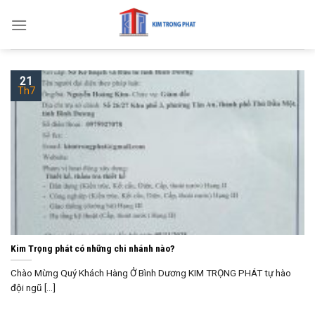
Skip
to
content
21
Th7
Kim Trọng phát có những chi nhánh nào?
Chào Mừng Quý Khách Hàng Ở Bình Dương KIM TRỌNG PHÁT tự hào
đội ngũ [...]