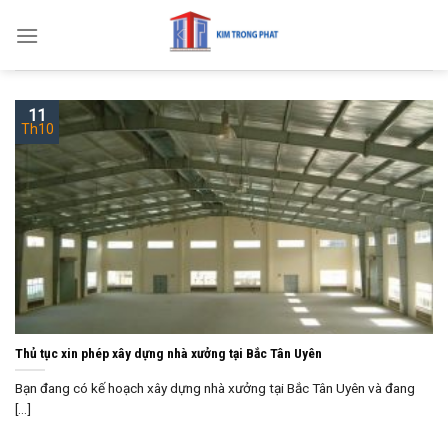
Skip
to
content
11
Th10
Thủ tục xin phép xây dựng nhà xưởng tại Bắc Tân Uyên
Bạn đang có kế hoạch xây dựng nhà xưởng tại Bắc Tân Uyên và đang
[...]