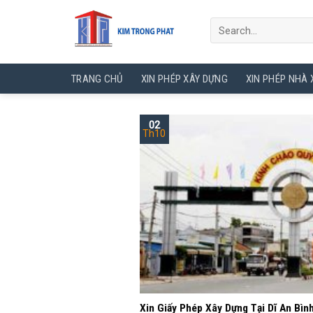
Skip
to
content
TRANG CHỦ
XIN PHÉP XÂY DỰNG
XIN PHÉP NHÀ
02
Th10
Xin Giấy Phép Xây Dựng Tại Dĩ An Bìn