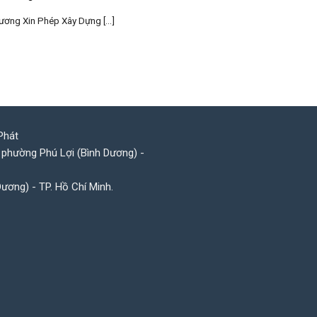
ương Xin Phép Xây Dựng [...]
Phát
 phường Phú Lợi (Bình Dương) -
Dương) - TP. Hồ Chí Minh.