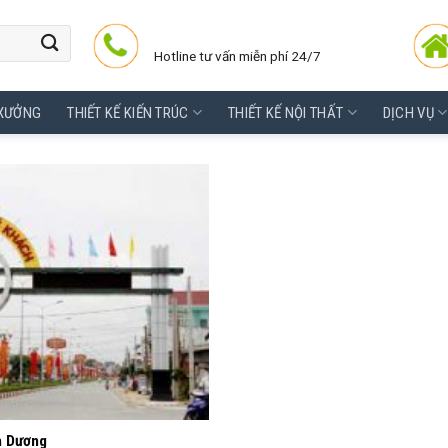
Hotline tư vấn miễn phí 24/7
 XƯỞNG
THIẾT KẾ KIẾN TRÚC
THIẾT KẾ NỘI THẤT
DỊCH VỤ
h Dương