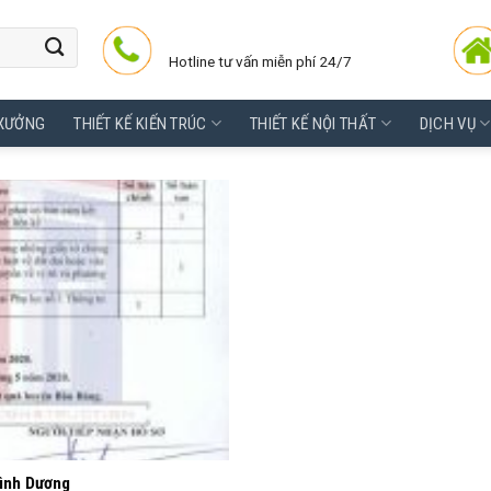
Hotline tư vấn miễn phí 24/7
 XƯỞNG
THIẾT KẾ KIẾN TRÚC
THIẾT KẾ NỘI THẤT
DỊCH VỤ
Bình Dương