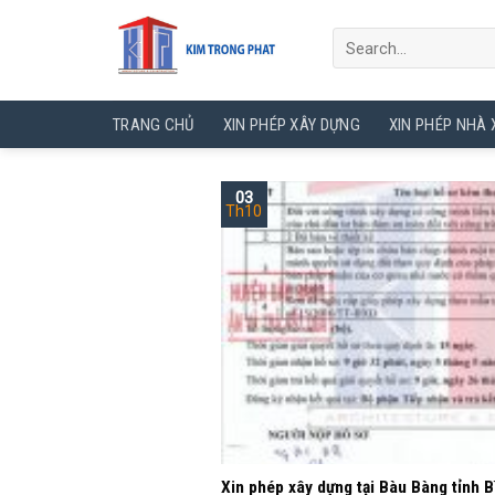
Skip
to
content
TRANG CHỦ
XIN PHÉP XÂY DỰNG
XIN PHÉP NHÀ
03
Th10
Xin phép xây dựng tại Bàu Bàng tỉnh 