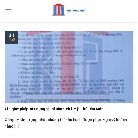
Skip
to
content
31
Th8
Xin giấy phép xây dựng tại phường Phú Mỹ, Thủ Dầu Một
Công ty Kim trọng phát chúng tôi hân hạnh được phục vụ quý khách
hàng [...]