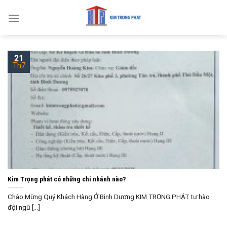
Skip
to
content
21
Th7
Kim Trọng phát có những chi nhánh nào?
Chào Mừng Quý Khách Hàng Ở Bình Dương KIM TRỌNG PHÁT tự hào
đội ngũ [...]