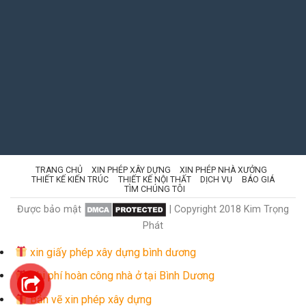
TRANG CHỦ
XIN PHÉP XÂY DỰNG
XIN PHÉP NHÀ XƯỞNG
THIẾT KẾ KIẾN TRÚC
THIẾT KẾ NỘI THẤT
DỊCH VỤ
BÁO GIÁ
TÌM CHÚNG TÔI
Được bảo mật
| Copyright 2018 Kim Trọng
Phát
xin giấy phép xây dựng bình dương
Chi phí hoàn công nhà ở tại Bình Dương
Bản vẽ xin phép xây dựng