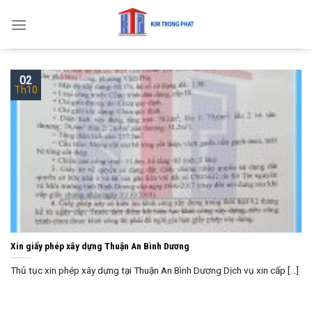
Skip
to
content
02
Th10
Xin giấy phép xây dựng Thuận An Bình Dương
Thủ tục xin phép xây dựng tại Thuận An Bình Dương Dịch vụ xin cấp [...]