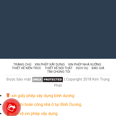
TRANG CHỦ
XIN PHÉP XÂY DỰNG
XIN PHÉP NHÀ XƯỞNG
THIẾT KẾ KIẾN TRÚC
THIẾT KẾ NỘI THẤT
DỊCH VỤ
BÁO GIÁ
TÌM CHÚNG TÔI
Được bảo mật
| Copyright 2018 Kim Trọng
Phát
xin giấy phép xây dựng bình dương
Chi phí hoàn công nhà ở tại Bình Dương
Bản vẽ xin phép xây dựng