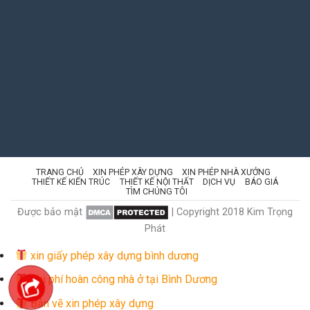
TRANG CHỦ
XIN PHÉP XÂY DỰNG
XIN PHÉP NHÀ XƯỞNG
THIẾT KẾ KIẾN TRÚC
THIẾT KẾ NỘI THẤT
DỊCH VỤ
BÁO GIÁ
TÌM CHÚNG TÔI
Được bảo mật
| Copyright 2018 Kim Trọng
Phát
xin giấy phép xây dựng bình dương
Chi phí hoàn công nhà ở tại Bình Dương
Bản vẽ xin phép xây dựng