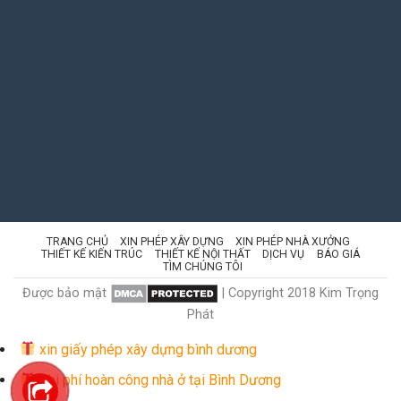
TRANG CHỦ
XIN PHÉP XÂY DỰNG
XIN PHÉP NHÀ XƯỞNG
THIẾT KẾ KIẾN TRÚC
THIẾT KẾ NỘI THẤT
DỊCH VỤ
BÁO GIÁ
TÌM CHÚNG TÔI
Được bảo mật
| Copyright 2018 Kim Trọng
Phát
xin giấy phép xây dựng bình dương
Chi phí hoàn công nhà ở tại Bình Dương