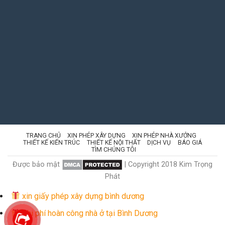
TRANG CHỦ
XIN PHÉP XÂY DỰNG
XIN PHÉP NHÀ XƯỞNG
THIẾT KẾ KIẾN TRÚC
THIẾT KẾ NỘI THẤT
DỊCH VỤ
BÁO GIÁ
TÌM CHÚNG TÔI
Được bảo mật
| Copyright 2018 Kim Trọng
Phát
xin giấy phép xây dựng bình dương
Chi phí hoàn công nhà ở tại Bình Dương