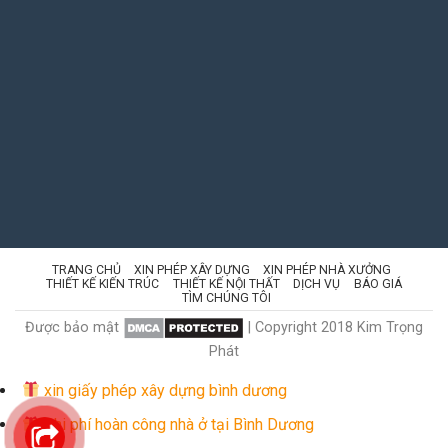
TRANG CHỦ
XIN PHÉP XÂY DỰNG
XIN PHÉP NHÀ XƯỞNG
THIẾT KẾ KIẾN TRÚC
THIẾT KẾ NỘI THẤT
DỊCH VỤ
BÁO GIÁ
TÌM CHÚNG TÔI
Được bảo mật
| Copyright 2018 Kim Trọng
Phát
xin giấy phép xây dựng bình dương
Chi phí hoàn công nhà ở tại Bình Dương