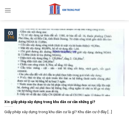
Skip
to
content
03
Th6
Xin giấy phép xây dựng trong khu dân cư cần những gì?
Giấy phép xây dựng trong khu dân cư là gì? Khu dân cư ở đây [...]