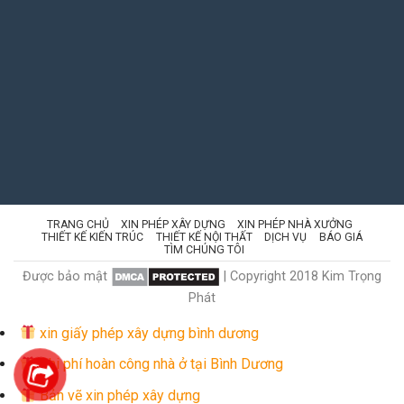
TRANG CHỦ
XIN PHÉP XÂY DỰNG
XIN PHÉP NHÀ XƯỞNG
THIẾT KẾ KIẾN TRÚC
THIẾT KẾ NỘI THẤT
DỊCH VỤ
BÁO GIÁ
TÌM CHÚNG TÔI
Được bảo mật
| Copyright 2018 Kim Trọng
Phát
xin giấy phép xây dựng bình dương
Chi phí hoàn công nhà ở tại Bình Dương
Bản vẽ xin phép xây dựng