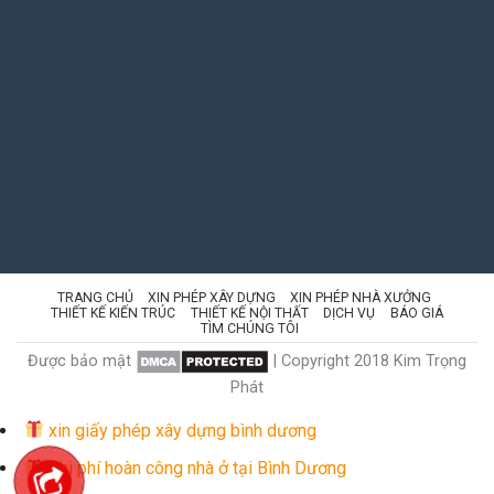
TRANG CHỦ
XIN PHÉP XÂY DỰNG
XIN PHÉP NHÀ XƯỞNG
THIẾT KẾ KIẾN TRÚC
THIẾT KẾ NỘI THẤT
DỊCH VỤ
BÁO GIÁ
TÌM CHÚNG TÔI
Được bảo mật
| Copyright 2018 Kim Trọng
Phát
xin giấy phép xây dựng bình dương
Chi phí hoàn công nhà ở tại Bình Dương