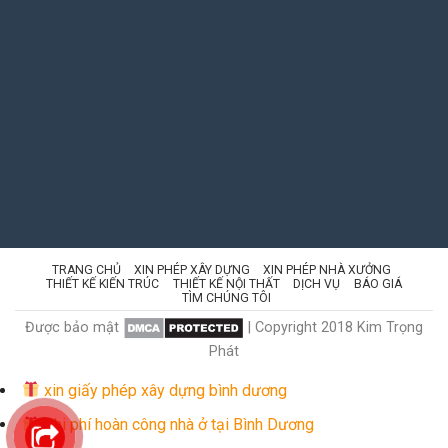
TRANG CHỦ
XIN PHÉP XÂY DỰNG
XIN PHÉP NHÀ XƯỞNG
THIẾT KẾ KIẾN TRÚC
THIẾT KẾ NỘI THẤT
DỊCH VỤ
BÁO GIÁ
TÌM CHÚNG TÔI
Được bảo mật
| Copyright 2018 Kim Trọng
Phát
xin giấy phép xây dựng bình dương
Chi phí hoàn công nhà ở tại Bình Dương