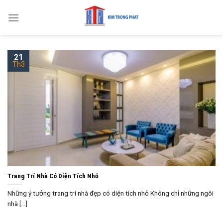
Skip
to
content
21
Th3
Trang Trí Nhà Có Diện Tích Nhỏ
Những ý tưởng trang trí nhà đẹp có diện tích nhỏ Không chỉ những ngôi
nhà [...]