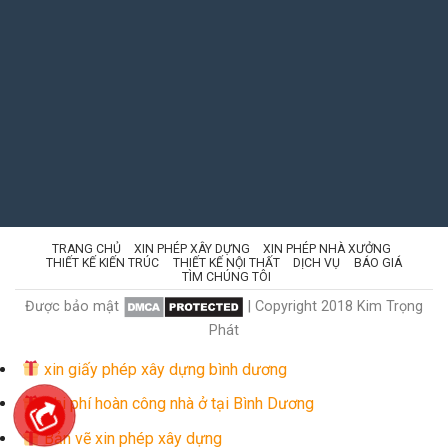
TRANG CHỦ
XIN PHÉP XÂY DỰNG
XIN PHÉP NHÀ XƯỞNG
THIẾT KẾ KIẾN TRÚC
THIẾT KẾ NỘI THẤT
DỊCH VỤ
BÁO GIÁ
TÌM CHÚNG TÔI
Được bảo mật
| Copyright 2018 Kim Trọng
Phát
xin giấy phép xây dựng bình dương
Chi phí hoàn công nhà ở tại Bình Dương
Bản vẽ xin phép xây dựng