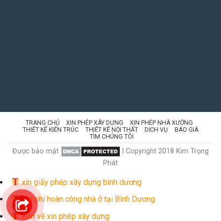
TRANG CHỦ
XIN PHÉP XÂY DỰNG
XIN PHÉP NHÀ XƯỞNG
THIẾT KẾ KIẾN TRÚC
THIẾT KẾ NỘI THẤT
DỊCH VỤ
BÁO GIÁ
TÌM CHÚNG TÔI
Được bảo mật
| Copyright 2018 Kim Trọng
Phát
xin giấy phép xây dựng bình dương
Chi phí hoàn công nhà ở tại Bình Dương
Bản vẽ xin phép xây dựng