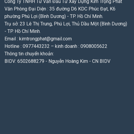
Công Ty TNHH Tư Vấn Đầu Tư Xây Dựng Kim Trọng Phát
Văn Phòng Đại Diện : 35 đường D6 KDC Phúc Đạt, K6
phường Phú Lợi (Bình Dương) - TP. Hồ Chí Minh.
Trụ sở: 23 Lê Thị Trung, Phú Lợi, Thủ Dầu Một (Bình Dương)
- TP. Hồ Chí Minh.
Email : kimtrongphat@gmail.com
Hotline : 0977443232 – kinh doanh : 0908005622
Thông tin chuyển khoản:
BIDV: 6502688279 - Nguyễn Hoàng Kim - CN BIDV