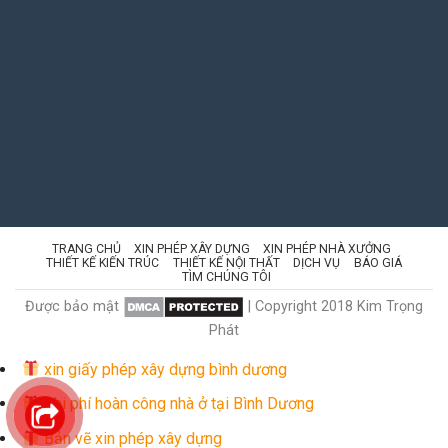
TRANG CHỦ
XIN PHÉP XÂY DỰNG
XIN PHÉP NHÀ XƯỞNG
THIẾT KẾ KIẾN TRÚC
THIẾT KẾ NỘI THẤT
DỊCH VỤ
BÁO GIÁ
TÌM CHÚNG TÔI
Được bảo mật
| Copyright 2018 Kim Trọng
Phát
xin giấy phép xây dựng bình dương
Chi phí hoàn công nhà ở tại Bình Dương
Bản vẽ xin phép xây dựng