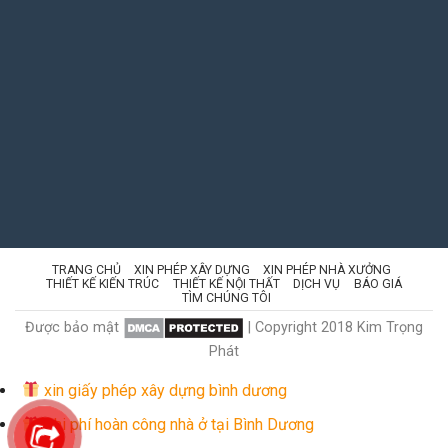
TRANG CHỦ
XIN PHÉP XÂY DỰNG
XIN PHÉP NHÀ XƯỞNG
THIẾT KẾ KIẾN TRÚC
THIẾT KẾ NỘI THẤT
DỊCH VỤ
BÁO GIÁ
TÌM CHÚNG TÔI
Được bảo mật
| Copyright 2018 Kim Trọng
Phát
xin giấy phép xây dựng bình dương
Chi phí hoàn công nhà ở tại Bình Dương