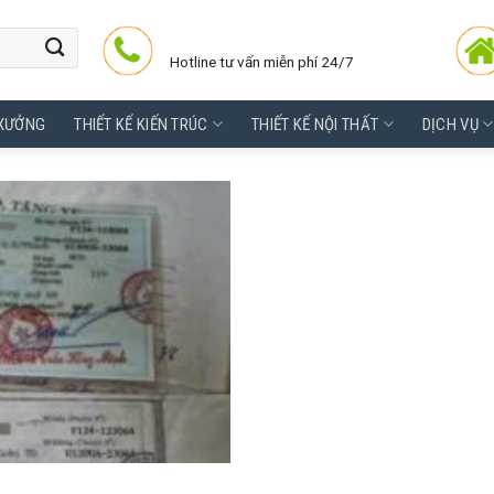
Hotline tư vấn miễn phí 24/7
 XƯỞNG
THIẾT KẾ KIẾN TRÚC
THIẾT KẾ NỘI THẤT
DỊCH VỤ