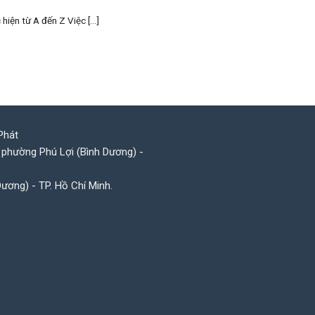
iện từ A đến Z Việc [...]
Phát
 phường Phú Lợi (Bình Dương) -
Dương) - TP. Hồ Chí Minh.