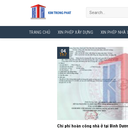
Skip
to
content
TRANG CHỦ
XIN PHÉP XÂY DỰNG
XIN PHÉP NHÀ
04
Th7
Chi phí hoàn công nhà ở tại Bình Dươ