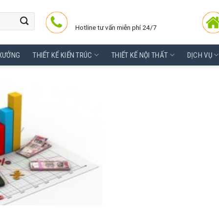
Hotline tư vấn miễn phí 24/7
 XƯỞNG
THIẾT KẾ KIẾN TRÚC
THIẾT KẾ NỘI THẤT
DỊCH VỤ